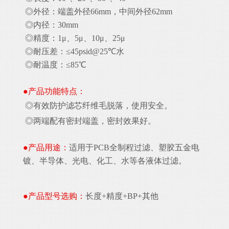
◎外径：端盖外径66mm，中间外径62mm
◎内径：30mm
◎精度：1μ、5μ、10μ、25μ
◎耐压差：≤45psid@25℃水
◎耐温度：≤85℃
●产品功能特点：
◎
有效防护滤芯纤维毛脱落，
使用安全。
◎
两端配有密封端盖，密封效果好。
●产品用途：
适用于PCB全制程过滤、塑胶五金电
镀、半导体、光电、化工、水等各液体过滤。
●产品型号选购：
长度+精度+BP+其他